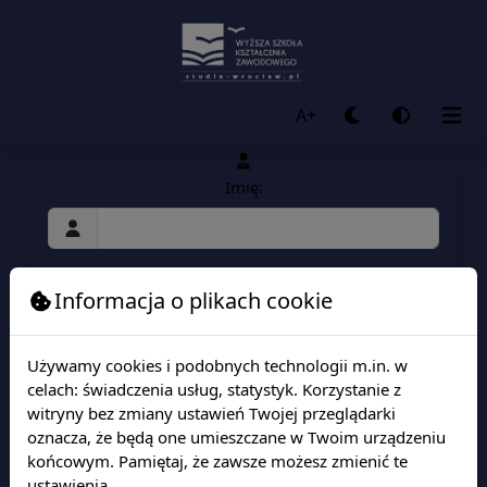
A+
Imię:
Nazwisko:
Informacja o plikach cookie
Używamy cookies i podobnych technologii m.in. w
PESEL (W przypadku braku nr PESEL zaznacz
celach: świadczenia usług, statystyk. Korzystanie z
poniżej):
witryny bez zmiany ustawień Twojej przeglądarki
oznacza, że będą one umieszczane w Twoim urządzeniu
końcowym. Pamiętaj, że zawsze możesz zmienić te
ustawienia.
Nie posiadam numeru PESEL